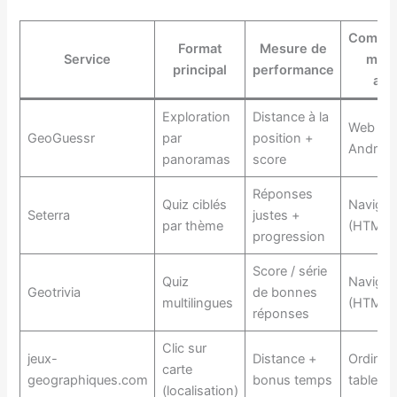
Compati
Format
Mesure de
Service
mise
principal
performance
ava
Exploration
Distance à la
Web + i
GeoGuessr
par
position +
Android
panoramas
score
Réponses
Quiz ciblés
Navigat
Seterra
justes +
par thème
(HTML5
progression
Score / série
Quiz
Navigat
Geotrivia
de bonnes
multilingues
(HTML5
réponses
Clic sur
jeux-
Distance +
Ordinat
carte
geographiques.com
bonus temps
tablette
(localisation)