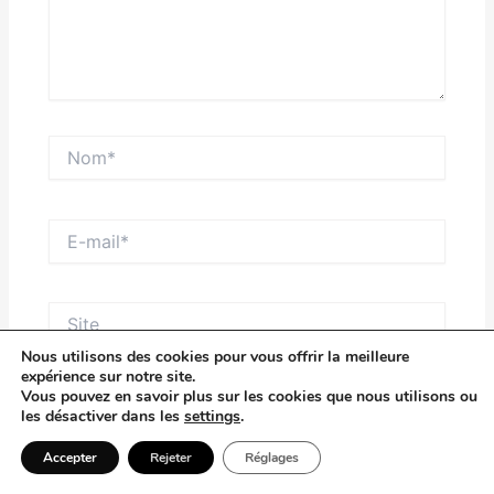
Nom*
E-
mail*
Site
Nous utilisons des cookies pour vous offrir la meilleure
expérience sur notre site.
Vous pouvez en savoir plus sur les cookies que nous utilisons ou
Enregistrer mon nom, mon e-mail et mon site dans
les désactiver dans les
settings
.
le navigateur pour mon prochain commentaire.
Accepter
Rejeter
Réglages
Saisissez votre réponse en chiffres